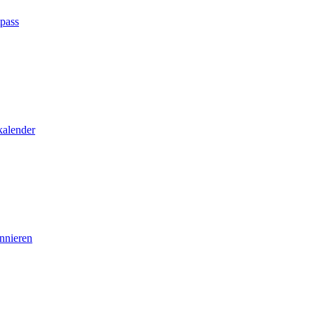
tpass
kalender
nnieren