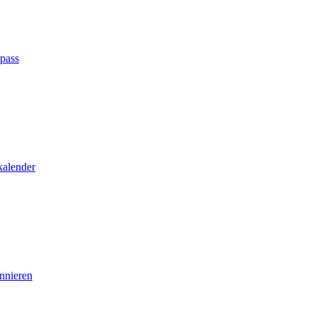
tpass
kalender
nnieren